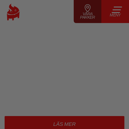
VÅRA
MENY
PARKER
MEGA RAMP
Big air hopp i Åre
LÄS MER