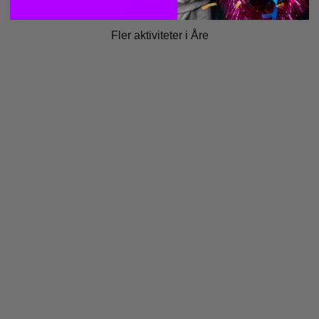
Kontakta Åre
Fler aktiviteter i Åre
JUMPYARD
Våra parker
Om oss
Blogg
Säkerhetsarbete
Investerarrelationer
PRODUKTER
Entré & hopptid
Kalas