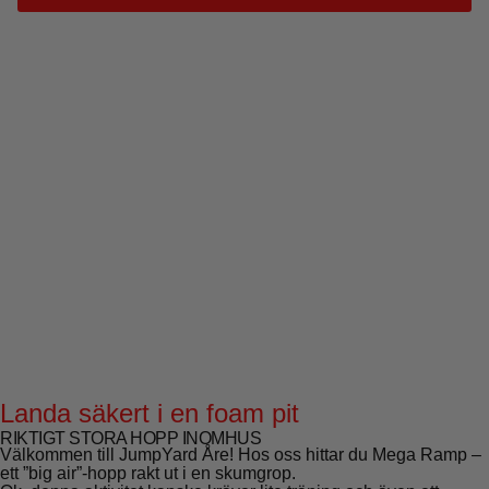
Landa säkert i en foam pit
RIKTIGT STORA HOPP INOMHUS
Välkommen till JumpYard Åre! Hos oss hittar du Mega Ramp –
ett ”big air”-hopp rakt ut i en skumgrop.