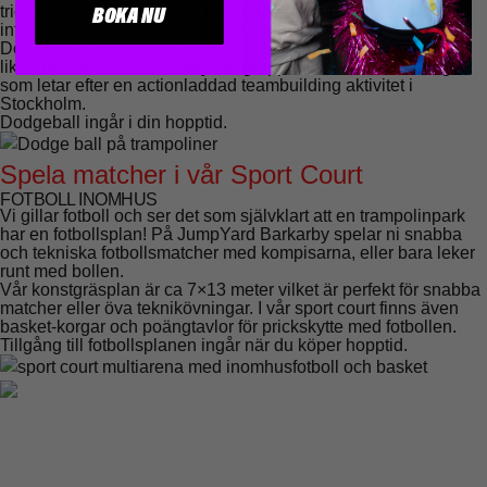
trick shots mitt i luften. Det blir snabbare, roligare och
BOKA NU
intensivare än du minns det från skolgympan.
Dodgeball är en given favorit i vår 5 kamp, men passar minst
lika bra som en del av fartfyllda gruppaktiviteter eller för dig
som letar efter en actionladdad teambuilding aktivitet i
Stockholm.
Dodgeball ingår i din hopptid.
Spela matcher i vår Sport Court
FOTBOLL INOMHUS
Vi gillar fotboll och ser det som självklart att en trampolinpark
har en fotbollsplan! På JumpYard Barkarby spelar ni snabba
och tekniska fotbollsmatcher med kompisarna, eller bara leker
runt med bollen.
Vår konstgräsplan är ca 7×13 meter vilket är perfekt för snabba
matcher eller öva teknikövningar. I vår sport court finns även
basket-korgar och poängtavlor för prickskytte med fotbollen.
Tillgång till fotbollsplanen ingår när du köper hopptid.
UPPLEV JUMPYARD BARKARBY'S AKTIVITETER
Besök oss med familjen idag!
Boka ditt besök nu för att säkra din plats eller ta