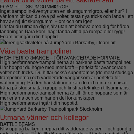
F
OAM
PIT –
SKUMGUMMIGROP
Inget trampolin-äventyr utan en skumgummigrop, eller hur? I
vår foam pit kan du öva på volter, testa nya tricks och landa i ett
hav av mjukt skumgummi – om och om igen.
Här får du utmana dig själv utan att behöva oroa dig för hårda
landningar. Bara kom ihåg: landa alltid på rumpa eller rygg!
Foam pit ingår i din hopptid.
Våra bästa trampoliner
HIGH PERFORMANCE – FÖR AVANCERADE HOPPARE
High performance-trampolinerna är parkens bästa trampoliner.
Här hoppar du högre med mer kraft – perfekt för avancerade
volter och tricks. Du hittar också supertramps (de mest studsiga
trampolinerna) och vadderade väggar som är perfekta för
wallrunning. På den här stationen kan du och dina kompisar
träna på studsmatta i grupp och finslipa tekniken tillsammans.
High performance-trampolinerna är till för de hoppare som är
mer erfarna och som har en del förkunskaper.
High performance ingår i din hopptid.
Utmana vänner och kollegor
BATTLE BEAMS
Kliv upp på balken, greppa ditt vadderade vapen – och gör dig
redo att slåss. På Battle Beam gäller det att tänka snabbt, slå