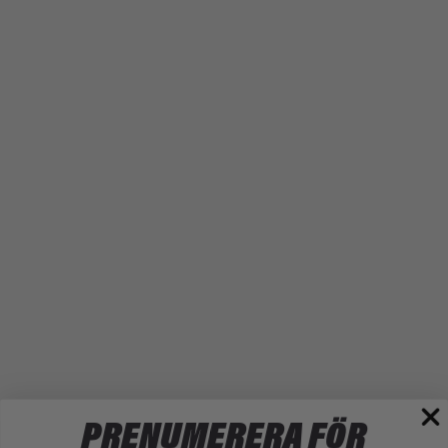
Boka kalas
Boka träning
Aktiviteter
INFORMATION
Priser
Öppettider & Kontakt
FAQ
Inför besöket
Friskvård
ADRESS & KONTAKT
barkarby@jumpyard.se
08-36 20 80
Nettovägen 2
175 41 Järfälla
PRENUMERERA FÖR