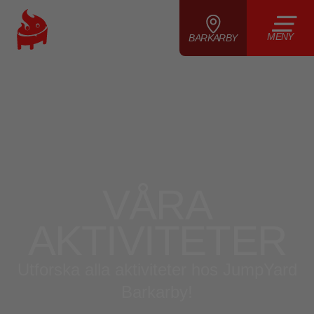
MENY
BARKARBY
VÅRA
AKTIVITETER
Utforska alla aktiviteter hos JumpYard
Barkarby!