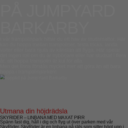
PÅ JUMPYARD
BARKARBY
I vår
trampolinpark
hittar du ett hav av studsmattor. Här
kan du hoppa mellan trampoliner, testa tricks, landa
volter eller bara njuta av känslan att flyga. Här spelar
det ingen roll om du är nybörjare eller har studsat i flera
år, att hoppa trampolin är kul för alla.
Men det finns förstås mycket mer att göra än att bara
hoppa i trampolinparken!
Utmana din höjdrädsla
SKYRIDER – LINBANA MED MAXAT PIRR
Spänn fast dig, håll i dig och flyg ut över parken med vår
SkyRider. SkyRider är en
linbana
på räls som sitter högt upp i