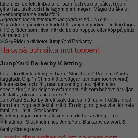
luften. En perfekt
linbana för barn
(och vuxna, såklart) som
gillar fart, utsikt och lite lagom pirr i magen. Vågar du åka ut
över kompisarna nedanför?
SkyRider har en minimum längdgräns på 125 cm.
SkyRider ingår inte i inträdet till trampolinparken. Du kan lägga
till SkyRider som tillval när du bokar hopptid eller köp på plats i
vår reception.
Haka på och sikta mot toppen!
JumpYard Barkarby Klättring
Letar du efter klättring för barn i Stockholm? På JumpYards
färgglada Clip ’n Climb-klätterväggar kan barn (och vuxna!)
klättra säkert och fritt, utan utrustning (t.ex. hjälm eller
specialskor) eller tidigare erfarenhet. Allt som behövs är viljan
att klättra, utmanas och ha kul!
JumpYard Barkarby är ett självklart val när du vill klättra med
barn i en trygg och lekfull miljö. En riktigt rolig aktivitet för hela
familjen – mitt i Stockholm!
Klättring ingår som en aktivitet när du bokar JumpTime.
Landa dina volter på ett säkrare sätt