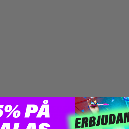
siva erbjudanden och uppdateringar från Ju
Barkarby
5% PÅ
PRENUMERERA PÅ VÅRT
NYHETSBREV!