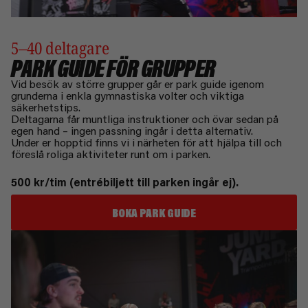
5–40 deltagare
PARK GUIDE FÖR GRUPPER
Vid besök av större grupper går er park guide igenom
grunderna i enkla gymnastiska volter och viktiga
säkerhetstips.
Deltagarna får muntliga instruktioner och övar sedan på
egen hand – ingen passning ingår i detta alternativ.
Under er hopptid finns vi i närheten för att hjälpa till och
föreslå roliga aktiviteter runt om i parken.
500 kr/tim (entrébiljett till parken ingår ej).
BOKA PARK GUIDE