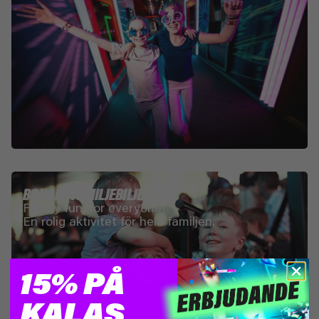
BOKA EN FAMILJEBILJETT
Family fun, for everyone!
En rolig aktivitet för hela familjen.
15% PÅ
KALAS