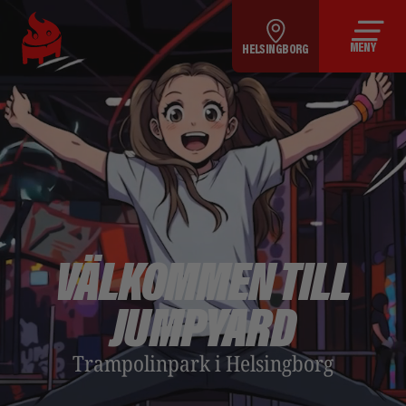
MENY
HELSINGBORG
VÄLKOMMEN TILL
JUMPYARD
Trampolinpark i Helsingborg