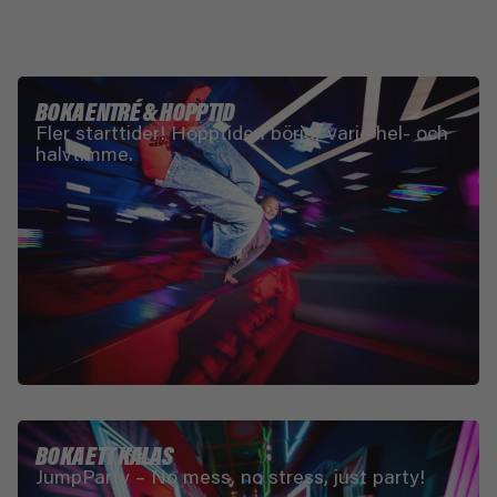
BOKA ENTRÉ & HOPPTID
Fler starttider! Hopptiden börjar varje hel- och
halvtimme.
BOKA ETT KALAS
JumpParty – No mess, no stress, just party!