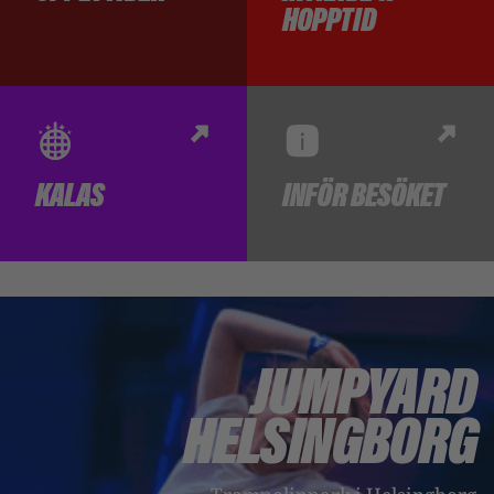
HOPPTID
KALAS
INFÖR BESÖKET
JUMPYARD
HELSINGBORG