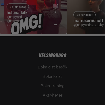
Se kundcitat
helena.falk
5
Se kundcitat
#jumpyard
marieserneholt
#jumpyardbarkarby
#trampoline
@jumpyardheroncity
HELSINGBORG
Boka ditt besök
Boka kalas
Boka träning
Aktiviteter