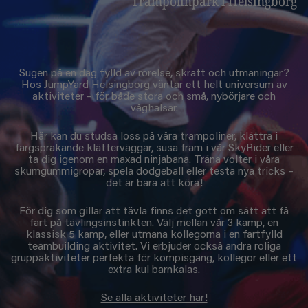
Trampolinpark i Helsingborg
Sugen på en dag fylld av rörelse, skratt och utmaningar?
Hos JumpYard Helsingborg väntar ett helt universum av
aktiviteter – för både stora och små, nybörjare och
våghalsar.
Här kan du studsa loss på våra trampoliner, klättra i
färgsprakande klätterväggar, susa fram i vår SkyRider eller
ta dig igenom en maxad ninjabana. Träna volter i våra
skumgummigropar, spela dodgeball eller testa nya tricks –
det är bara att köra!
För dig som gillar att tävla finns det gott om sätt att få
fart på tävlingsinstinkten. Välj mellan vår 3 kamp, en
klassisk 5 kamp, eller utmana kollegorna i en fartfylld
teambuilding aktivitet. Vi erbjuder också andra roliga
gruppaktiviteter perfekta för kompisgäng, kollegor eller ett
extra kul barnkalas.
Se alla aktiviteter här!