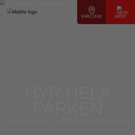
KARLSTAD
MENY
HYR HELA
PARKEN
Ha JumpYard Karlstad helt för er själva