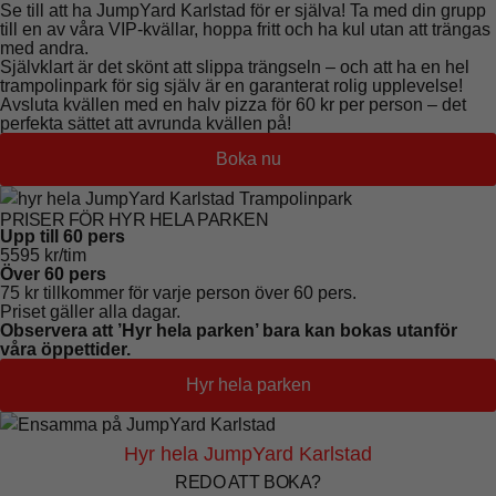
Se till att ha JumpYard Karlstad för er själva! Ta med din grupp
till en av våra VIP-kvällar, hoppa fritt och ha kul utan att trängas
med andra.
Självklart är det skönt att slippa trängseln – och att ha en hel
trampolinpark för sig själv är en garanterat rolig upplevelse!
Avsluta kvällen med en halv pizza för 60 kr per person – det
perfekta sättet att avrunda kvällen på!
Boka nu
PRISER FÖR HYR HELA PARKEN
Upp till 60 pers
5595 kr/tim
Över 60 pers
75 kr tillkommer för varje person över 60 pers.
Priset gäller alla dagar.
Observera att ’Hyr hela parken’ bara kan bokas utanför
våra öppettider.
Hyr hela parken
Hyr hela JumpYard Karlstad
REDO ATT BOKA?