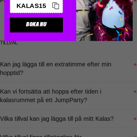
Finns det en max-viktgräns för att få hoppa?
+
KALAS15
BOKA NU
TILLVAL
Kan jag lägga till en extratimme efter min
+
hopptid?
Kan vi fortsätta att hoppa efter tiden i
+
kalasrummet på ett JumpParty?
Vilka tillval kan jag lägga till på mitt Kalas?
+