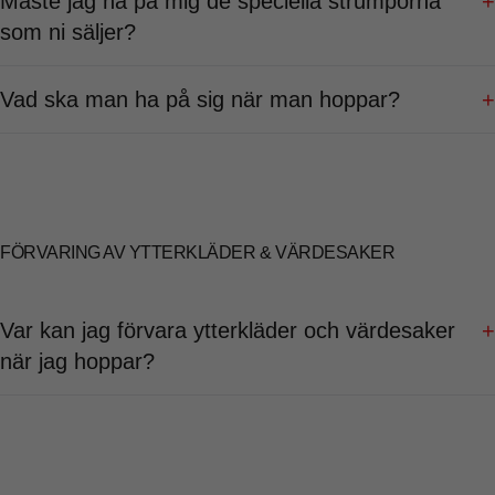
Måste jag ha på mig de speciella strumporna
+
som ni säljer?
Vad ska man ha på sig när man hoppar?
+
FÖRVARING AV YTTERKLÄDER & VÄRDESAKER
Var kan jag förvara ytterkläder och värdesaker
+
när jag hoppar?