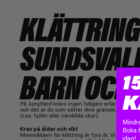
KLÄTTRING 
SUNDSVALL
BARN OCH 
1
K
På JumpYard krävs ingen tidigare erfarenhet av k
och det är du som sätter dina gränser. Du behöv
(t.ex. hjälm eller särskilda skor).
Mindre
Krav på ålder och vikt
Boka 
Minimiåldern för klättring är fyra år. Vi har ocks
idag!