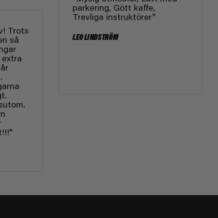
parkering, Gött kaffe,
Trevliga instruktörer"
v! Trots
LEO LINDSTRÖM
en så
ingar
 extra
vår
.
garna
t.
sutom.
rn
r
!!!"