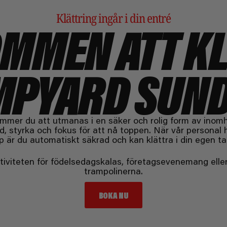
Klättring ingår i din entré
MMEN ATT K
MPYARD SUN
mer du att utmanas i en säker och rolig form av inomhu
 styrka och fokus för att nå toppen. När vår personal 
p är du automatiskt säkrad och kan klättra i din egen ta
tiviteten för födelsedagskalas, företagsevenemang eller 
trampolinerna.
BOKA NU