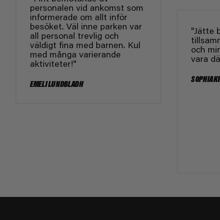
personalen vid ankomst som
informerade om allt inför
besöket. Väl inne parken var
"Jätte 
all personal trevlig och
tillsa
väldigt fina med barnen. Kul
och min
med många varierande
vara dä
aktiviteter!"
SOPHIA K
EMELI LUNDBLADH