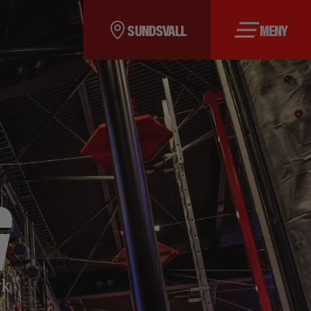
SUNDSVALL
MENY
G
rk