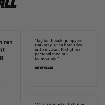
ALL
"Jag har besökt jumpyard i
n ren
Barkarby. Mina barn trivs
nt
jätte mycket. Riktigt bra
personal med bra
ig
bemötande."
AFFAF HASAN
"Mysig atmosfär, Lätt med