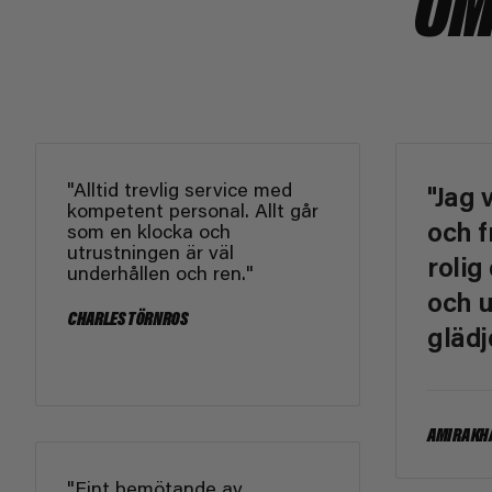
OM
"Alltid trevlig service med
"Jag 
kompetent personal. Allt går
och f
som en klocka och
utrustningen är väl
rolig
underhållen och ren."
och u
CHARLES TÖRNROS
glädj
AMIRA KH
"Fint bemötande av