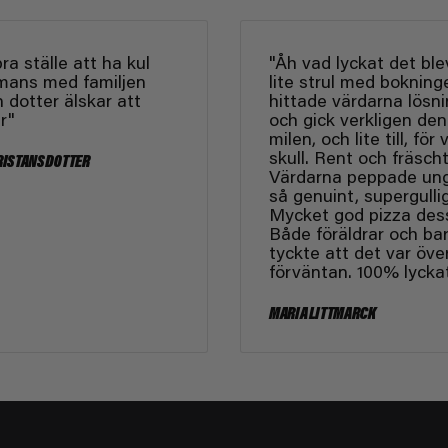
bra ställe att ha kul
"Åh vad lyckat det ble
mmans med familjen
lite strul med bokning
 dotter älskar att
hittade värdarna lösn
r"
och gick verkligen den
milen, och lite till, för 
skull. Rent och fräscht
RISTANSDOTTER
Värdarna peppade un
så genuint, supergullig
Mycket god pizza des
Både föräldrar och ba
tyckte att det var öve
förväntan. 100% lyckat
MARIA LITTMARCK