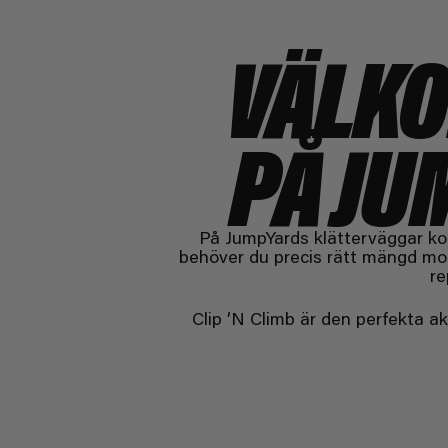
VÄLKO
PÅ JU
På JumpYards klätterväggar kom
behöver du precis rätt mängd mod,
re
Clip ’N Climb är den perfekta ak