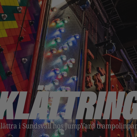
KLÄTTRIN
lättra i Sundsvall hos JumpYard trampolinpa