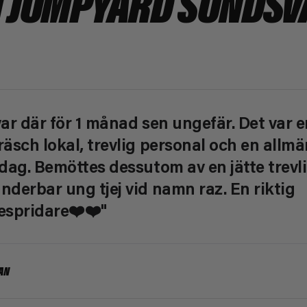
 JUMPYARD SUNDSV
var där för 1 månad sen ungefär. Det var e
räsch lokal, trevlig personal och en allmä
 dag. Bemöttes dessutom av en jätte trevl
nderbar ung tjej vid namn raz. En riktig
espridare❤️❤️"
AN