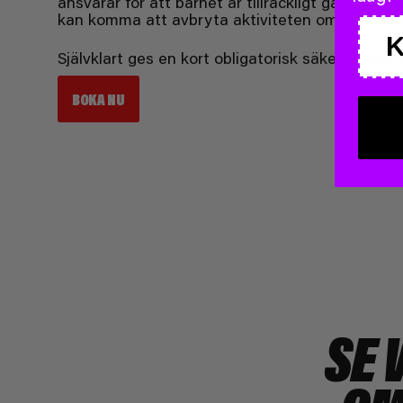
ansvarar för att barnet är tillräckligt gammalt 
kan komma att avbryta aktiviteten om dessa regl
Självklart ges en kort obligatorisk säkerhetsge
BOKA NU
SE 