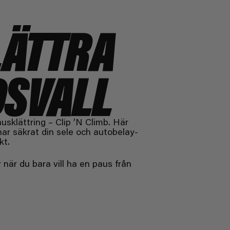
LÄTTRA
DSVALL
sklättring – Clip ’N Climb. Här
har säkrat din sele och autobelay-
kt.
när du bara vill ha en paus från