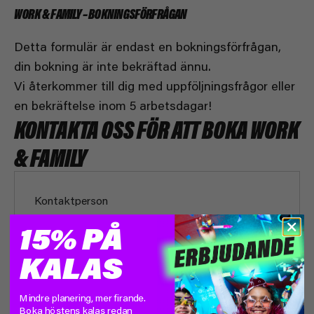
WORK & FAMILY – BOKNINGSFÖRFRÅGAN
Detta formulär är endast en bokningsförfrågan,
din bokning är inte bekräftad ännu.
Vi återkommer till dig med uppföljningsfrågor eller
en bekräftelse inom 5 arbetsdagar!
KONTAKTA OSS FÖR ATT BOKA WORK
& FAMILY
15% PÅ
KALAS
Mindre planering, mer firande.
Boka höstens kalas redan