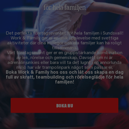
för hela familjen
Det perfekta företagseventet för hela familjen i Sundsvall!
Work & Family ger er en unik upplevelse med svettiga
aktiviteter där dina kollegor och era familjer kan ha roligt
tillsammans.
Vårt företagsevent ger er en gruppstärkande kombination
av lek, rörelse och gemenskap. Oavsett om ni är
adrenalinjunkies eller bara vill ta det lugnt i en annorlunda
miljö har vår trampolinpark något som passar er.
Boka Work & Family hos oss och låt oss skapa en dag
full av skratt, teambuilding och rörelseglädje för hela
familjen!
BOKA NU