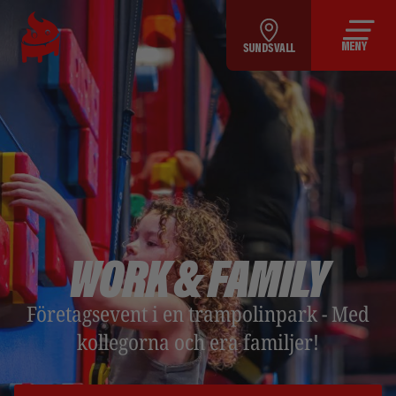
MENY
SUNDSVALL
WORK & FAMILY
Företagsevent i en trampolinpark - Med
kollegorna och era familjer!