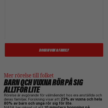
Mer rörelse till folket
BARN OCH VUXNA RÖR PÅ SIG
ALLTFÖR LITE
Rörelse är avgörande för välmåendet hos era anställda och
deras familjer. Forskning visar att
23% av vuxna och hela
80% av barn och unga rör sig för lite
.
NASA har räknat ut att
10 minuters hoppning på