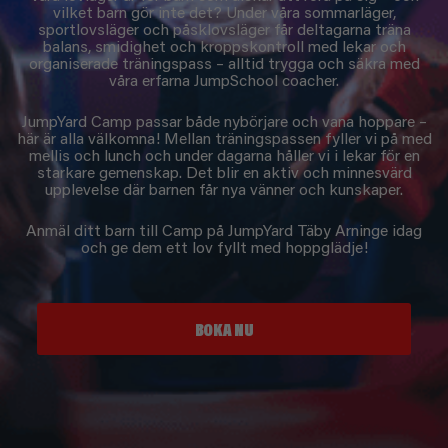
vilket barn gör inte det? Under våra sommarläger,
sportlovsläger och påsklovsläger får deltagarna träna
balans, smidighet och kroppskontroll med lekar och
organiserade träningspass – alltid trygga och säkra med
våra erfarna JumpSchool coacher.
JumpYard Camp passar både nybörjare och vana hoppare –
här är alla välkomna! Mellan träningspassen fyller vi på med
mellis och lunch och under dagarna håller vi i lekar för en
starkare gemenskap. Det blir en aktiv och minnesvärd
upplevelse där barnen får nya vänner och kunskaper.
Anmäl ditt barn till Camp på JumpYard Täby Arninge idag
och ge dem ett lov fyllt med hoppglädje!
BOKA NU