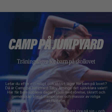
CAMP PÅ JUMPYARD
Träningsläger för barn på skollovet
Letar du efter ett roligt och aktivt läger för barn på lovet?
Då är Camp på JumpYard Täby Arninge det självklara valet!
Här får barn uppleva dagar fyllda med rörelse, skratt och
gemenskap bland trampoliner och massor av roliga
aktiviteter.
Våra lovläger är för barn som älskar att röra på sig – och