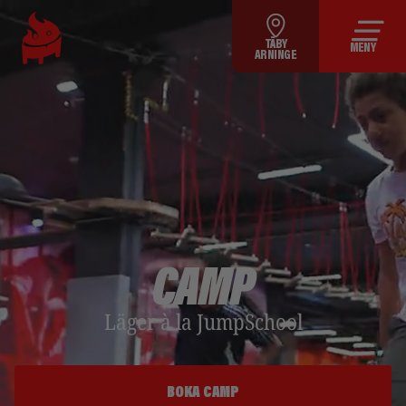
TÄBY
MENY
ARNINGE
CAMP
Läger à la JumpSchool
BOKA CAMP