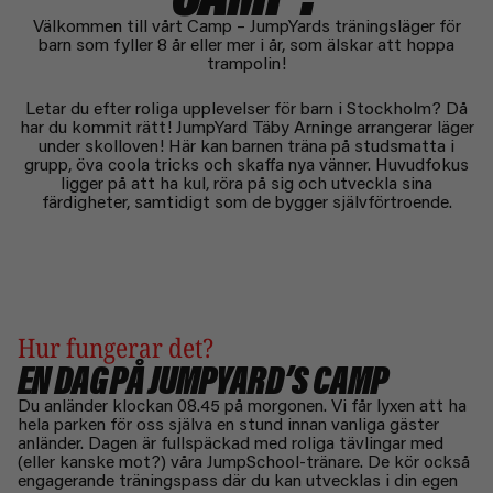
Välkommen till vårt Camp – JumpYards träningsläger för
barn som fyller 8 år eller mer i år, som älskar att hoppa
trampolin!
Letar du efter roliga upplevelser för barn i Stockholm? Då
har du kommit rätt! JumpYard Täby Arninge arrangerar läger
under skolloven! Här kan barnen träna på studsmatta i
grupp, öva coola tricks och skaffa nya vänner. Huvudfokus
ligger på att ha kul, röra på sig och utveckla sina
färdigheter, samtidigt som de bygger självförtroende.
Hur fungerar det?
EN DAG PÅ JUMPYARD’S CAMP
Du anländer klockan 08.45 på morgonen. Vi får lyxen att ha
hela parken för oss själva en stund innan vanliga gäster
anländer. Dagen är fullspäckad med roliga tävlingar med
(eller kanske mot?) våra JumpSchool-tränare. De kör också
engagerande träningspass där du kan utvecklas i din egen