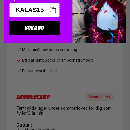
1795 KR
KALAS15
/person
BOKA NU
BOKA CAMP
Mellanmål och lunch varje dag
Ett par JumpSocks (trampolinstrumpor)
En JumpYard t-shirt
SUMMERCAMP
Sommarlovet
Fartfyllda läger under sommarlovet för dig som
fyller 8 år i år.
Datum:
22-26 juni (5 dagar)