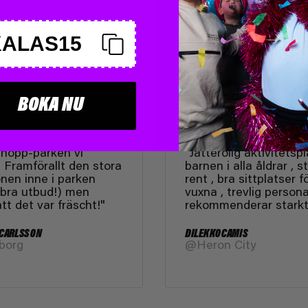
KALAS15
E ROLF
sbacka
BOKA NU
 hopp-parken vi
"Jätterolig aktivitetspl
 Framförallt den stora
barnen i alla åldrar , s
onen inne i parken
rent , bra sittplatser f
 bra utbud!) men
vuxna , trevlig persona
tt det var fräscht!"
rekommenderar stark
 CARLSSON
DILEK KOCAMIS
borg
@Heron City