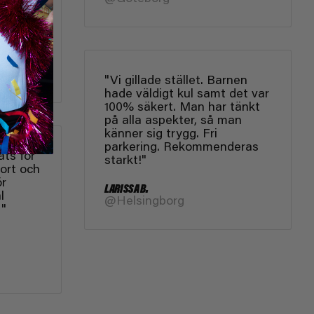
"Vi gillade stället. Barnen
hade väldigt kul samt det var
100% säkert. Man har tänkt
på alla aspekter, så man
känner sig trygg. Fri
parkering. Rekommenderas
ats för
starkt!"
tort och
ör
LARISSA B.
l
@Helsingborg
t"