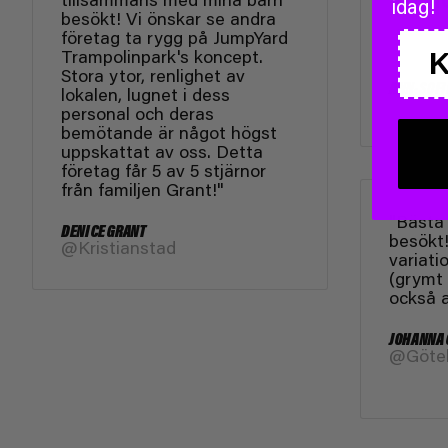
idag!
besökt! Vi önskar se andra
företag ta rygg på JumpYard
Trampolinpark's koncept.
Stora ytor, renlighet av
ANN-SOFI
lokalen, lugnet i dess
@Kung
personal och deras
bemötande är något högst
uppskattat av oss. Detta
företag får 5 av 5 stjärnor
från familjen Grant!"
"Bästa
DENICE GRANT
besökt!
@Kristianstad
variati
(grymt
också a
JOHANNA
@Göte