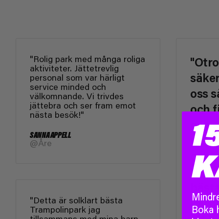
"Rolig park med många roliga
"Otro
aktiviteter. Jättetrevlig
säker
personal som var härligt
service minded och
oss s
välkomnande. Vi trivdes
jättebra och ser fram emot
och f
nästa besök!"
och s
1
SANNA APPELL
rekom
@Åre
och u
K
Vilm
bästa
Mindre
"Detta är solklart bästa
barne
Boka 
Trampolinpark jag
att h
tillsammans med mina barn