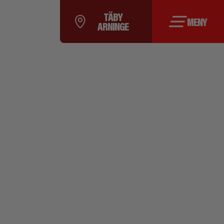
TÄBY
MENY
ARNINGE
ETER
Arninge