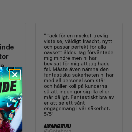
"Tack för en mycket trevlig
vistelse; väldigt fräscht, nytt
kände
och passar perfekt för alla
oavsett ålder. Jag förväntade
tor
mig mindre men ni har
bevisat för mig att jag hade
ta
fel. Måste även nämna den
fantastiska säkerheten ni har
med all personal som står
 dit
och håller koll på kunderna
så att ingen gör sig illa eller
k till
mår dåligt. Fantastiskt bra av
s på
er att se ett sånt
engagemang i vår säkerhet.
5/5"
 dags
ARKAN KAWI ALI
@Göteborg