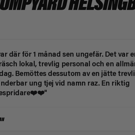
JUMPYARD HELSING
var där för 1 månad sen ungefär. Det var e
räsch lokal, trevlig personal och en allmä
 dag. Bemöttes dessutom av en jätte trevl
nderbar ung tjej vid namn raz. En riktig
espridare❤️❤️"
AN