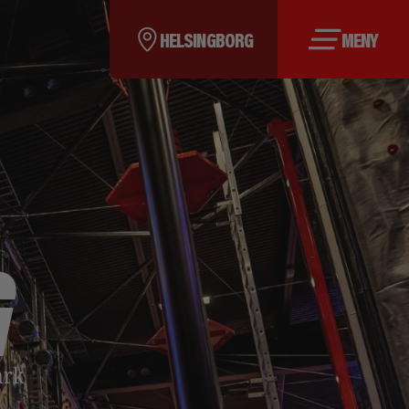
HELSINGBORG
MENY
G
ark