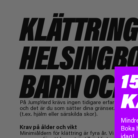
KLÄTTRING 
HELSINGBO
BARN OCH 
1
K
På JumpYard krävs ingen tidigare erfarenhet av k
och det är du som sätter dina gränser. Du behöv
(t.ex. hjälm eller särskilda skor).
Mindre
Krav på ålder och vikt
Boka 
Minimiåldern för klättring är fyra år. Vi har ocks
idag!