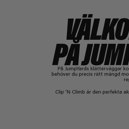
VÄLKO
PÅ JUM
På JumpYards klätterväggar kom
behöver du precis rätt mängd mod,
re
Clip ’N Climb är den perfekta ak