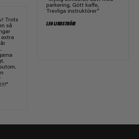
parkering, Gött kaffe,
Trevliga instruktörer"
v! Trots
LEO LINDSTRÖM
en så
ingar
 extra
vår
.
garna
t.
sutom.
rn
r
!!!"