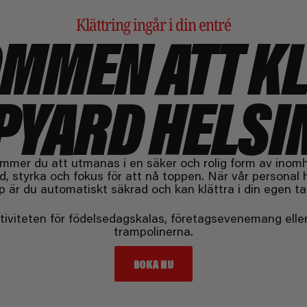
Klättring ingår i din entré
MMEN ATT K
PYARD HELS
mer du att utmanas i en säker och rolig form av inomhu
 styrka och fokus för att nå toppen. När vår personal 
p är du automatiskt säkrad och kan klättra i din egen ta
tiviteten för födelsedagskalas, företagsevenemang eller 
trampolinerna.
BOKA NU