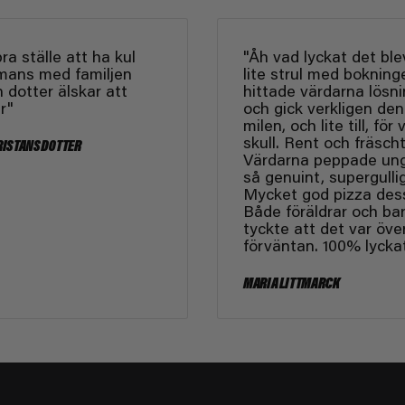
bra ställe att ha kul
"Åh vad lyckat det ble
mmans med familjen
lite strul med bokning
 dotter älskar att
hittade värdarna lösn
r"
och gick verkligen den
milen, och lite till, för 
skull. Rent och fräscht
RISTANSDOTTER
Värdarna peppade un
så genuint, supergullig
Mycket god pizza des
Både föräldrar och ba
tyckte att det var öve
förväntan. 100% lyckat
MARIA LITTMARCK