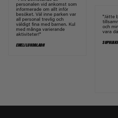
personalen vid ankomst som
informerade om allt inför
besöket. Väl inne parken var
"Jätte 
all personal trevlig och
tillsa
väldigt fina med barnen. Kul
och min
med många varierande
vara dä
aktiviteter!"
SOPHIA K
EMELI LUNDBLADH