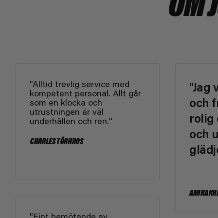
OM 
"Alltid trevlig service med
"Jag 
kompetent personal. Allt går
och f
som en klocka och
utrustningen är väl
rolig
underhållen och ren."
och u
CHARLES TÖRNROS
glädj
AMIRA KH
"Fint bemötande av