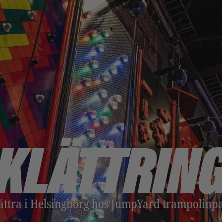
KLÄTTRIN
ättra i Helsingborg hos JumpYard trampolinp