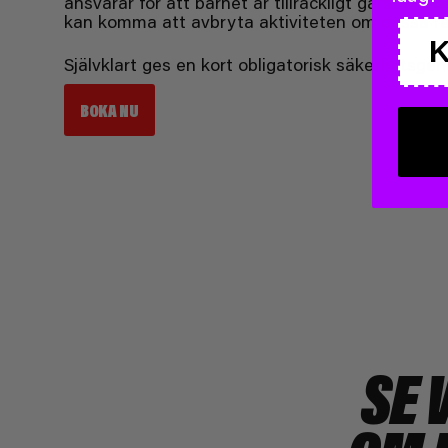
ansvarar för att barnet är tillräckligt gammalt 
kan komma att avbryta aktiviteten om dessa regl
Självklart ges en kort obligatorisk säkerhetsge
BOKA NU
SE 