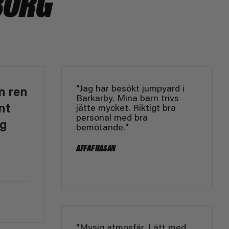
BORG
"Jag har besökt jumpyard i
n ren
Barkarby. Mina barn trivs
nt
jätte mycket. Riktigt bra
personal med bra
ig
bemötande."
AFFAF HASAN
"Mysig atmosfär, Lätt med