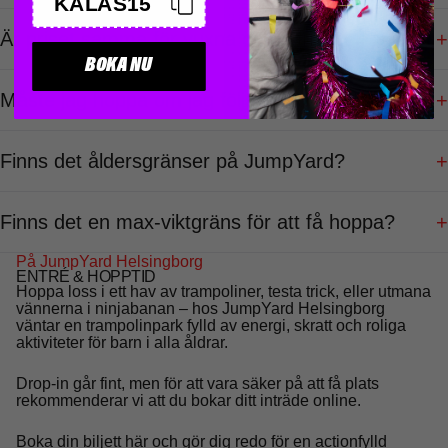
KALAS15
Är priset samma för vuxna och barn?
+
BOKA NU
Måste jag hoppa om jag följer med mitt barn?
+
Finns det åldersgränser på JumpYard?
+
Finns det en max-viktgräns för att få hoppa?
+
På JumpYard Helsingborg
ENTRÉ & HOPPTID
Hoppa loss i ett hav av trampoliner, testa trick, eller utmana
vännerna i ninjabanan – hos JumpYard Helsingborg
väntar en trampolinpark fylld av energi, skratt och roliga
aktiviteter för barn i alla åldrar.
Drop-in går fint, men för att vara säker på att få plats
rekommenderar vi att du bokar ditt inträde online.
Boka din biljett här och gör dig redo för en actionfylld