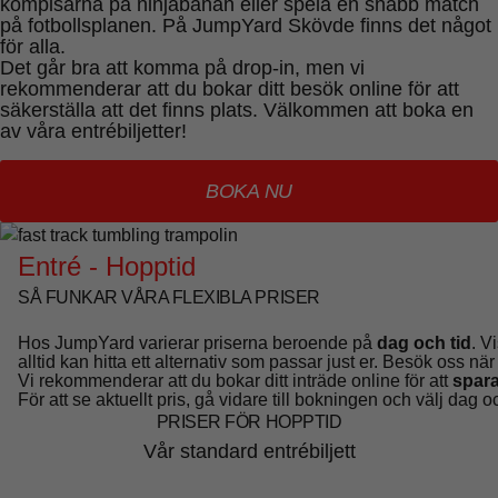
kompisarna på ninjabanan eller spela en snabb match
på fotbollsplanen. På JumpYard Skövde finns det något
för alla.
Det går bra att komma på drop-in, men vi
rekommenderar att du bokar ditt besök online för att
säkerställa att det finns plats. Välkommen att boka en
av våra entrébiljetter!
BOKA NU
Entré - Hopptid
SÅ FUNKAR VÅRA FLEXIBLA PRISER
Hos JumpYard varierar priserna beroende på
dag och tid
. V
alltid kan hitta ett alternativ som passar just er. Besök oss nä
Vi rekommenderar att du bokar ditt inträde online för att
spara
För att se aktuellt pris, gå vidare till bokningen och välj dag o
PRISER FÖR HOPPTID
Vår standard entrébiljett