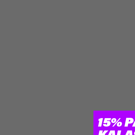
15% P