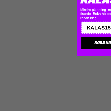
KALA
Mindre planering, m
firande. Boka höste
redan idag!
KALAS15
BOKA N