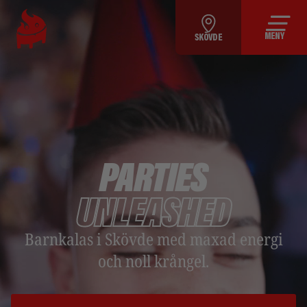
MENY
SKÖVDE
PARTIES
UNLEASHED
Barnkalas i Skövde med maxad energi
och noll krångel.