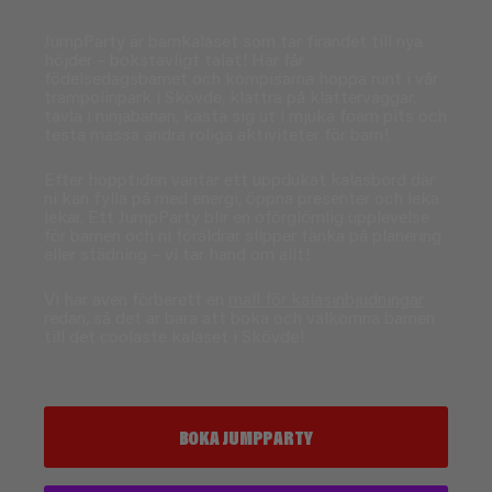
JumpParty är barnkalaset som tar firandet till nya
höjder – bokstavligt talat! Här får
födelsedagsbarnet och kompisarna hoppa runt i vår
trampolinpark i Skövde, klättra på klätterväggar,
tävla i ninjabanan, kasta sig ut i mjuka foam pits och
testa massa andra roliga aktiviteter för barn!
Efter hopptiden väntar ett uppdukat kalasbord där
ni kan fylla på med energi, öppna presenter och leka
lekar. Ett JumpParty blir en oförglömlig upplevelse
för barnen och ni föräldrar slipper tänka på planering
eller städning – vi tar hand om allt!
Vi har även förberett en
mall för kalasinbjudningar
redan, så det är bara att boka och välkomna barnen
till det coolaste kalaset i Skövde!
BOKA JUMPPARTY