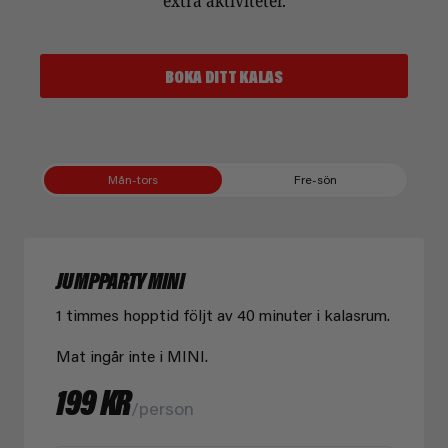
extra aktiviteter.
BOKA DITT KALAS
Mån-tors
Fre-sön
JUMPPARTY MINI
1 timmes hopptid följt av 40 minuter i kalasrum.
Mat ingår inte i MINI.
199 KR
/person