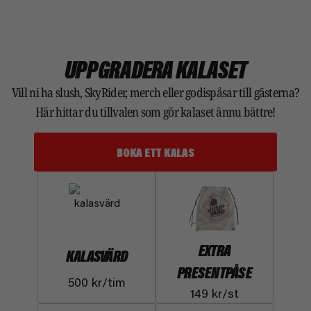
UPPGRADERA KALASET
Vill ni ha slush, SkyRider, merch eller godispåsar till gästerna?
Här hittar du tillvalen som gör kalaset ännu bättre!
BOKA ETT KALAS
EXTRA
KALASVÄRD
PRESENTPÅSE
500 kr/tim
149 kr/st