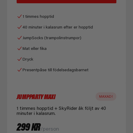
1 timmes hopptid
40 minuter i kalasrum efter er hopptid
JumpSocks (trampolinstrumpor)
Mat eller fika
Dryck
Presentpåse till födelsedagsbarnet
JUMPPARTY MAXI
MAXAD!
1 timmes hopptid + SkyRider åk följt av 40
minuter i kalasrum.
299 KR
/person