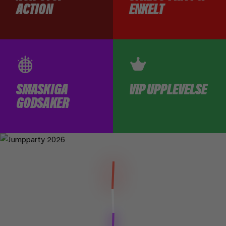
ACTION
ENKELT
SMASKIGA
VIP UPPLEVELSE
GODSAKER
HOPPA, LEK & TRIXA
EPISK PARTY KÄNSLA