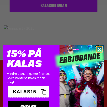
KALASINBJUDAN
15% PÅ
KALAS
Mindre planering, mer firande.
Boka höstens kalas redan
idag!
KALAS15
BOKA NU