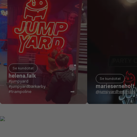
Se kundcitat
helena.falk
5
Se kundcitat
#jumpyard
marieserneholt
#jumpyardbarkarby
#trampoline
@jumpyardheroncity