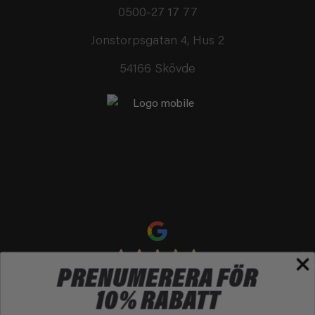
0500-27 17 77
Jonstorpsgatan 4, Hus 2
54166 Skövde
PRENUMERERA FÖR
Lämna en recension
10% RABATT