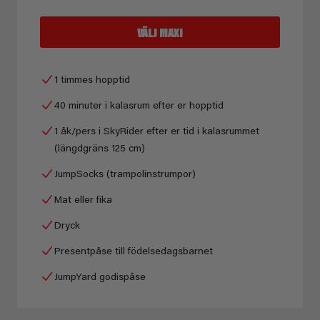
VÄLJ MAXI
1 timmes hopptid
40 minuter i kalasrum efter er hopptid
1 åk/pers i SkyRider efter er tid i kalasrummet
(längdgräns 125 cm)
JumpSocks (trampolinstrumpor)
Mat eller fika
Dryck
Presentpåse till födelsedagsbarnet
JumpYard godispåse