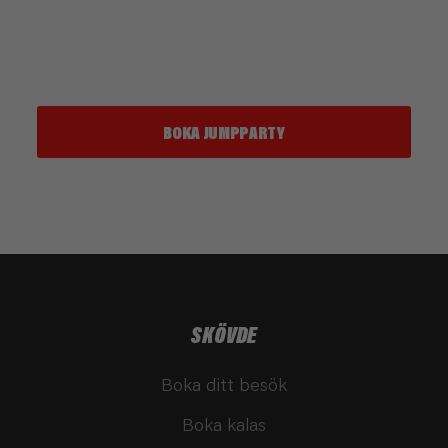
Ge ditt barn ett legendariskt födelsedagskalas och boka
JumpParty hos JumpYard Skövde idag!
BOKA JUMPPARTY
SKÖVDE
Boka ditt besök
Boka kalas