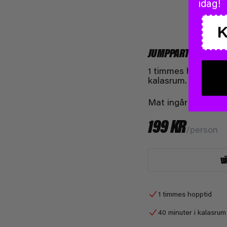
idag!
JUMPPARTY MINI
1 timmes hopptid fö
kalasrum.
Mat ingår inte i MI
199 KR
/person
V
1 timmes hopptid
40 minuter i kalasrum