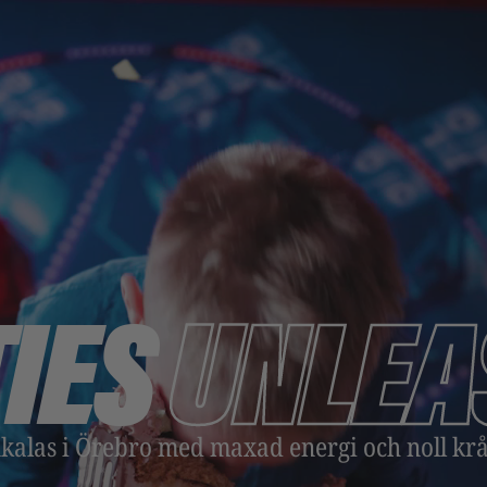
IES
UNLEA
kalas i Örebro med maxad energi och noll krå