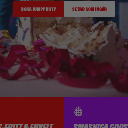
BOKA JUMPPARTY
SE VAD SOM INGÅR
-FRITT & ENKELT
SMASKIGA GODS