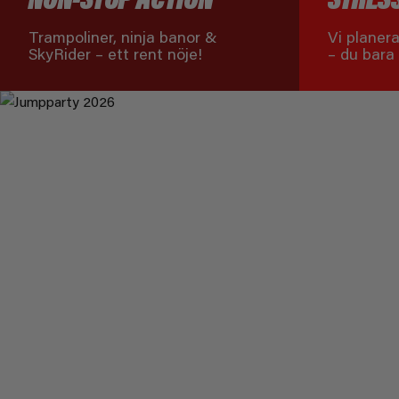
Trampoliner, ninja banor &
Vi planera
SkyRider – ett rent nöje!
– du bara 
HO