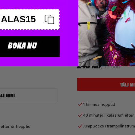
Mån-tors
Fre-sön
KALAS15
JUMPPARTY MIDI
ljt av 40 minuter i
1 timmes hopptid följt a
BOKA NU
kalasrum.
NI.
249 KR
/person
VÄLJ MI
ÄLJ MINI
1 timmes hopptid
40 minuter i kalasrum efter
JumpSocks (trampolinstrum
 efter er hopptid