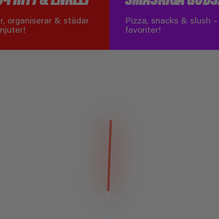
r, organiserar & städar
Pizza, snacks & slush – 
njuter!
favoriter!
PPA, LEK & TR