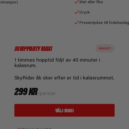
Mat eller fika
nstrumpor)
Dryck
Presentpåse till födelseda
JUMPPARTY MAXI
MAXAT!
1 timmes hopptid följt av 40 minuter i
kalasrum.
SkyRider åk sker efter er tid i kalasrummet.
299 KR
/person
VÄLJ MAXI