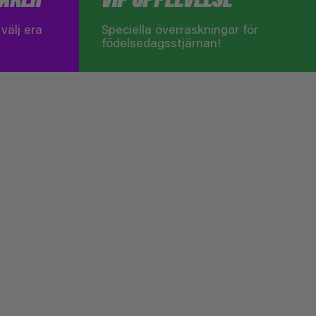
välj era
Speciella överraskningar för
födelsedagsstjärnan!
IXA