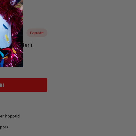
Populärt
v 40 minuter i
DI
 er hopptid
por)