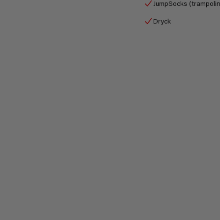
JumpSocks (trampoli
Dryck