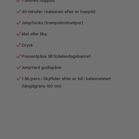
1 timmes hopptid
40 minuter i kalasrum efter er hopptid
JumpSocks (trampolinstrumpor)
Mat eller fika
Dryck
Presentpåse till födelsedagsbarnet
JumpYard godispåse
1 åk/pers i SkyRider efter er tid i kalasrummet
(längdgräns 100 cm)