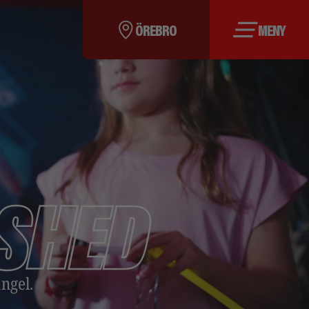
ÖREBRO
MENY
SHED
ngel.