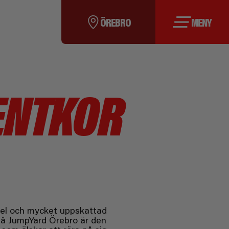
ÖREBRO
MENY
ENTKOR
nkel och mycket uppskattad
på JumpYard Örebro är den