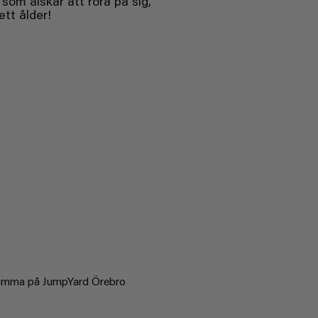
 som älskar att röra på sig,
ett ålder!