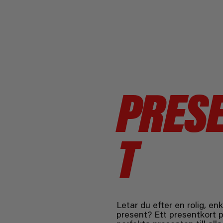
PRES
T
Letar du efter en rolig, e
present? Ett presentkort 