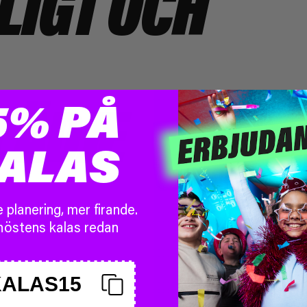
LIGT OCH
LÄDJE
5% PÅ
ALAS
 planering, mer firande.
höstens kalas redan
KALAS15