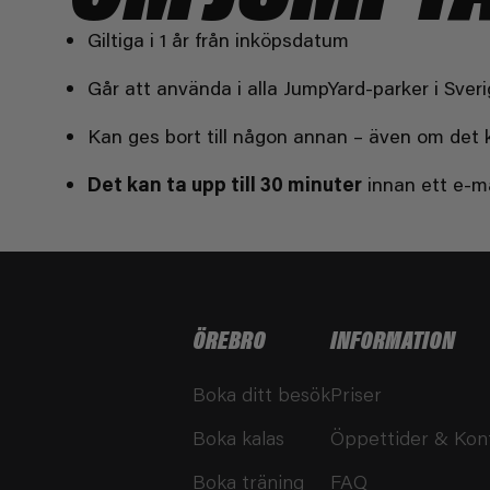
Giltiga i 1 år från inköpsdatum
Går att använda i alla JumpYard-parker i Sver
Kan ges bort till någon annan – även om det 
Det kan ta upp till 30 minuter
innan ett e-ma
ÖREBRO
INFORMATION
Boka ditt besök
Priser
Boka kalas
Öppettider & Kon
Boka träning
FAQ