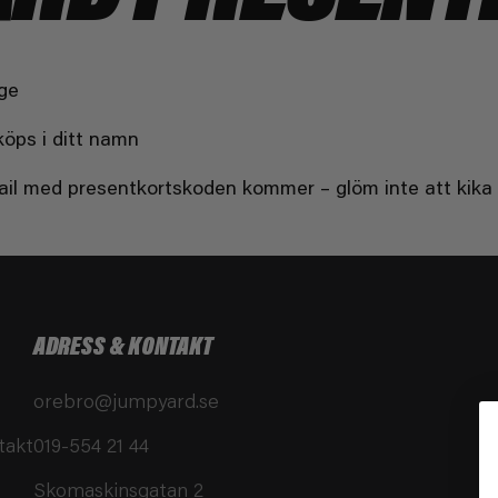
ige
köps i ditt namn
il med presentkortskoden kommer – glöm inte att kika i
ADRESS & KONTAKT
orebro@jumpyard.se
takt
019-554 21 44
Skomaskinsgatan 2