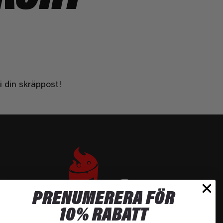
 din skräppost!
PRENUMERERA FÖR
10% RABATT