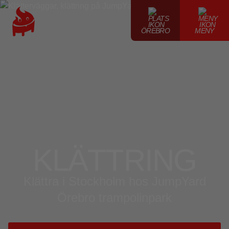
ÖREBRO
MENY
KLÄTTRING
Klättra i Stockholm hos JumpYard
Örebro trampolinpark