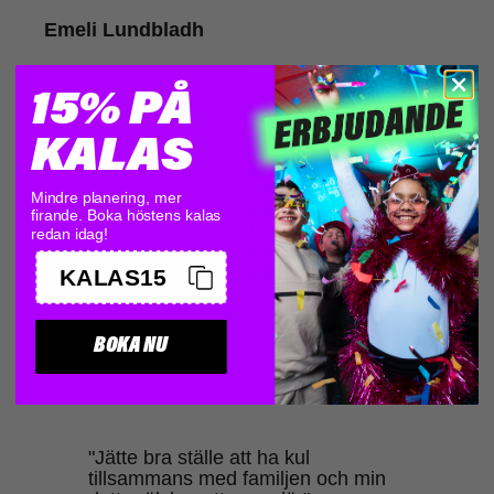
Emeli Lundbladh
15% PÅ
KALAS
"Jag var där för 1 månad sen
ungefär. Det var en ren och fräsch
lokal, trevlig personal och en
Mindre planering, mer
allmänt rolig dag. Bemöttes
firande. Boka höstens kalas
dessutom av en jätte trevlig och
redan idag!
underbar ung tjej vid namn raz. En
riktig glädjespridare❤️❤️"
KALAS15
Amira Khan
BOKA NU
"Jätte bra ställe att ha kul
tillsammans med familjen och min