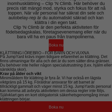
inomhusklättring – Clip ’N Climb. Här behöver du
precis rätt mängd mod, styrka och fokus för att nå
toppen. När vår personal har säkrat din sele och
autobelay-rep är du automatiskt säkrad och kan
klättra i din egen takt.
Clip ’N Climb är den perfekta aktiviteten för
födelsedagskalas, företagsevenemang eller när du
bara vill ha en paus från trampolinerna.
Boka nu
KLÄTTRING I ÖREBRO – FÖR BARN OCH VUXNA
På JumpYard krävs ingen tidigare erfarenhet av klättring. Det
finns utmaningar för alla och det är du som sätter dina gränser.
Du behöver inte heller någon specialutrustning (t.ex. hjälm eller
särskilda skor).
Krav på ålder och vikt
Minimiåldern för klättring är fyra år. Vi har också en lägsta
viktgräns på 15 kg. Föräldrar ansvarar för att barnet är
tillräckligt gammalt och väger minst 15 kg. JumpYards personal
kan komma att avbryta aktiviteten om dessa regler inte följs.
Självklart ges en kort obligatorisk säkerhetsgenomgång innan
klättringen börjar.
Boka nu